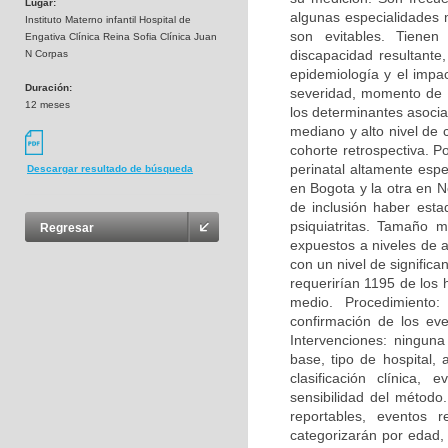
Lugar:
algunas especialidades 
Instituto Materno infantil Hospital de
son evitables. Tienen 
Engativa Clínica Reina Sofia Clínica Juan
discapacidad resultante
N Corpas
epidemiología y el impac
Duración:
severidad, momento de p
12 meses
los determinantes asocia
mediano y alto nivel de
cohorte retrospectiva. P
perinatal altamente espe
Descargar resultado de búsqueda
en Bogota y la otra en 
de inclusión haber esta
psiquiatritas. Tamaño 
Regresar
expuestos a niveles de a
con un nivel de signific
requerirían 1195 de los h
medio. Procedimiento:
confirmación de los eve
Intervenciones: ninguna
base, tipo de hospital,
clasificación clínica, 
sensibilidad del método
reportables, eventos r
categorizarán por edad, 