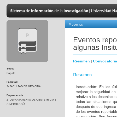
Proyectos
Eventos repor
algunas Insi
Resumen
|
Convocatoria
Sede:
Bogotá
Resumen
Facultad:
Introducción: En los úl
2- FACULTAD DE MEDICINA
mejorar la seguridad en 
Dependencia:
relativo a los desenlac
2- DEPARTAMENTO DE OBSTETRICIA Y
todas las situaciones q
GINECOLOGÍA
después de que ingresa a
de los eventos reportabl
su medición. Son frecu