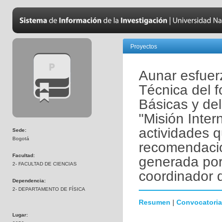
Proyectos
Aunar esfuerz
Técnica del 
Básicas y del
"Misión Inte
actividades q
Sede:
Bogotá
recomendacio
Facultad:
generada por
2- FACULTAD DE CIENCIAS
coordinador 
Dependencia:
2- DEPARTAMENTO DE FÍSICA
Resumen
|
Convocatoria
Lugar: