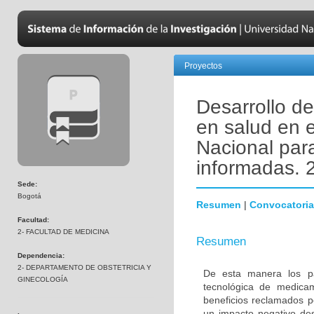
Proyectos
Desarrollo d
en salud en e
Nacional par
informadas. 
Sede:
Bogotá
Resumen
|
Convocatoria
Facultad:
2- FACULTAD DE MEDICINA
Resumen
Dependencia:
2- DEPARTAMENTO DE OBSTETRICIA Y
De esta manera los p
GINECOLOGÍA
tecnológica de medica
beneficios reclamados p
un impacto negativo des