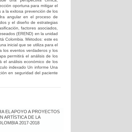
sde una perspectiva clínica,
ección oportuna para mitigar el
 a la exitosa prevención de los
edra angular en el proceso de
dos y el diseño de estrategias
sificación, factores asociados,
 deseados (EREND) en la unidad
otá Colombia. Mètodos: este es
a inicial que se utiliza para el
 los eventos verdaderos y los
apa permitirá el análisis de los
á el análisis económico de los
iculo indexado Un informe Una
ción en seguridad del paciente
RA EL APOYO A PROYECTOS
N ARTÍSTICA DE LA
LOMBIA 2017-2018