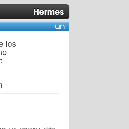
e los
no
e
9