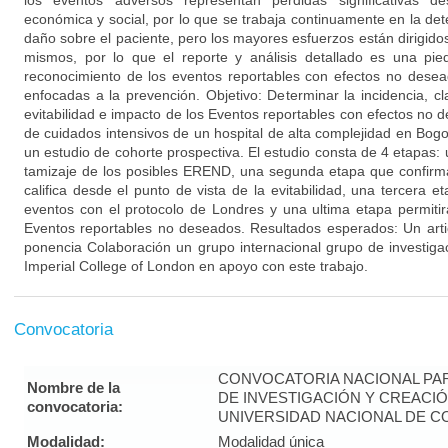
los eventos adversos representan pérdidas significativas de
económica y social, por lo que se trabaja continuamente en la det
daño sobre el paciente, pero los mayores esfuerzos están dirigidos
mismos, por lo que el reporte y análisis detallado es una pi
reconocimiento de los eventos reportables con efectos no desea
enfocadas a la prevención. Objetivo: Determinar la incidencia, cla
evitabilidad e impacto de los Eventos reportables con efectos no
de cuidados intensivos de un hospital de alta complejidad en Bog
un estudio de cohorte prospectiva. El estudio consta de 4 etapas: un
tamizaje de los posibles EREND, una segunda etapa que confirma
califica desde el punto de vista de la evitabilidad, una tercera et
eventos con el protocolo de Londres y una ultima etapa permitir
Eventos reportables no deseados. Resultados esperados: Un art
ponencia Colaboración un grupo internacional grupo de investiga
Imperial College of London en apoyo con este trabajo.
Convocatoria
CONVOCATORIA NACIONAL PA
Nombre de la
DE INVESTIGACIÓN Y CREACIÓ
convocatoria:
UNIVERSIDAD NACIONAL DE CO
Modalidad:
Modalidad única