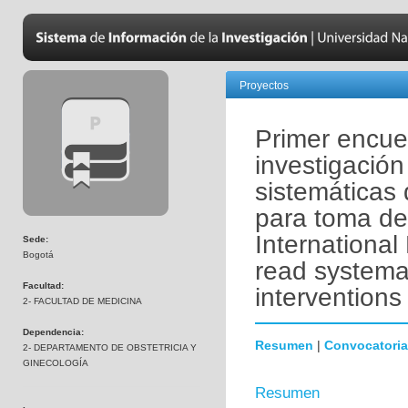
Proyectos
Primer encue
investigación
sistemáticas
para toma de 
Internationa
Sede:
Bogotá
read systema
Facultad:
interventions
2- FACULTAD DE MEDICINA
Dependencia:
Resumen
|
Convocatoria
2- DEPARTAMENTO DE OBSTETRICIA Y
GINECOLOGÍA
Resumen