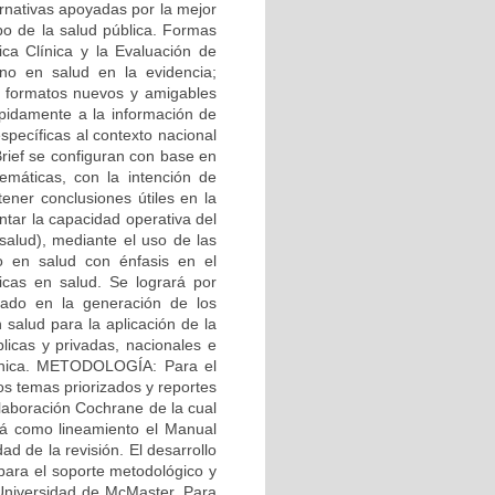
ernativas apoyadas por la mejor
po de la salud pública. Formas
ica Clínica y la Evaluación de
no en salud en la evidencia;
on formatos nuevos y amigables
ápidamente a la información de
specíficas al contexto nacional
Brief se configuran con base en
temáticas, con la intención de
tener conclusiones útiles en la
ar la capacidad operativa del
salud), mediante el uso de las
to en salud con énfasis en el
ticas en salud. Se logrará por
rado en la generación de los
 salud para la aplicación de la
licas y privadas, nacionales e
clínica. METODOLOGÍA: Para el
os temas priorizados y reportes
olaboración Cochrane de la cual
rá como lineamiento el Manual
ad de la revisión. El desarrollo
 para el soporte metodológico y
 Universidad de McMaster. Para