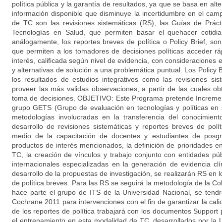
política pública y la garantía de resultados, ya que se basa en alt
información disponible que disminuye la incertidumbre en el cam
de TC son las revisiones sistemáticas (RS), las Guías de Práct
Tecnologías en Salud, que permiten basar el quehacer cotidia
análogamente, los reportes breves de política o Policy Brief, s
que permiten a los tomadores de decisiones políticas acceder r
interés, calificada según nivel de evidencia, con consideraciones e
y alternativas de solución a una problemática puntual. Los Policy 
los resultados de estudios integrativos como las revisiones sis
proveer las más validas observaciones, a partir de las cuales ob
toma de decisiones. OBJETIVO: Este Programa pretende Increment
grupo GETS (Grupo de evaluación en tecnologías y políticas en 
metodologías involucradas en la transferencia del conocimien
desarrollo de revisiones sistemáticas y reportes breves de polí
medio de la capacitación de docentes y estudiantes de posg
productos de interés mencionados, la definición de prioridades en
TC, la creación de vínculos y trabajo conjunto con entidades púb
internacionales especializadas en la generación de evidencia 
desarrollo de la propuestas de investigación, se realizarán RS en l
de política breves. Para las RS se seguirá la metodología de la C
hace parte el grupo de ITS de la Universidad Nacional, se tend
Cochrane 2011 para intervenciones con el fin de garantizar la calid
de los reportes de política trabajará con los documentos Support
el entrenamiento en esta modalidad de TC, desarrollados por la