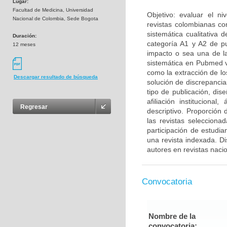
Lugar:
Facultad de Medicina, Universidad
Objetivo: evaluar el n
Nacional de Colombia, Sede Bogota
revistas colombianas con
sistemática cualitativa 
Duración:
categoría A1 y A2 de p
12 meses
impacto o sea una de la
sistemática en Pubmed vi
como la extracción de l
Descargar resultado de búsqueda
solución de discrepancia
tipo de publicación, dis
afiliación instituciona
Regresar
descriptivo. Proporción
las revistas seleccion
participación de estudi
una revista indexada. D
autores en revistas naci
Convocatoria
Nombre de la
convocatoria: