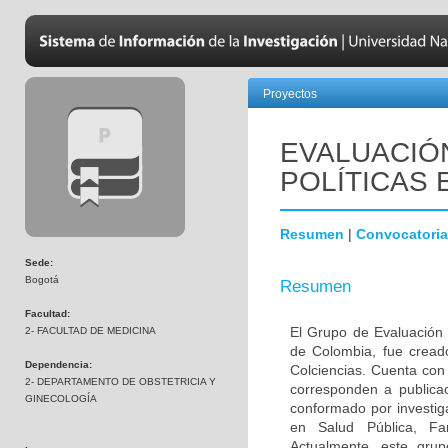
Proyectos
EVALUACIÓ
POLÍTICAS 
Resumen
|
Convocatoria
Sede:
Bogotá
Resumen
Facultad:
El Grupo de Evaluación 
2- FACULTAD DE MEDICINA
de Colombia, fue cread
Dependencia:
Colciencias. Cuenta con
2- DEPARTAMENTO DE OBSTETRICIA Y
corresponden a publicac
GINECOLOGÍA
conformado por investig
en Salud Pública, Far
Actualmente, este grup