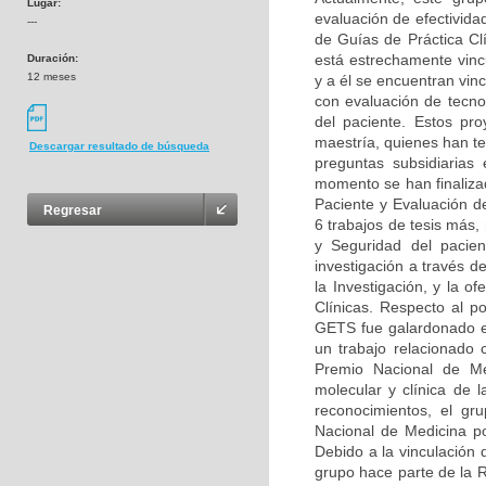
Lugar:
evaluación de efectivida
---
de Guías de Práctica Clí
está estrechamente vinc
Duración:
12 meses
y a él se encuentran vin
con evaluación de tecno
del paciente. Estos pr
maestría, quienes han te
Descargar resultado de búsqueda
preguntas subsidiarias
momento se han finaliza
Paciente y Evaluación d
Regresar
6 trabajos de tesis más,
y Seguridad del pacien
investigación a través 
la Investigación, y la o
Clínicas. Respecto al p
GETS fue galardonado e
un trabajo relacionado 
Premio Nacional de Me
molecular y clínica de 
reconocimientos, el gr
Nacional de Medicina po
Debido a la vinculación 
grupo hace parte de la 