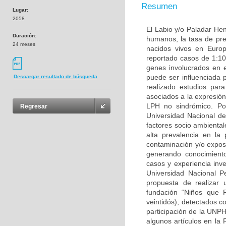
Resumen
Lugar:
2058
El Labio y/o Paladar He
Duración:
humanos, la tasa de pre
24 meses
nacidos vivos en Euro
reportado casos de 1:10
genes involucrados en 
puede ser influenciada 
Descargar resultado de búsqueda
realizado estudios para
asociados a la expresión
LPH no sindrómico. Por
Regresar
Universidad Nacional de
factores socio ambienta
alta prevalencia en la 
contaminación y/o expos
generando conocimiento
casos y experiencia inve
Universidad Nacional 
propuesta de realizar 
fundación “Niños que R
veintidós), detectados 
participación de la UNP
algunos artículos en la