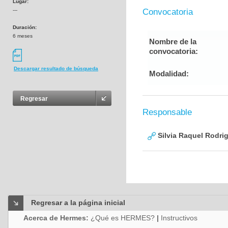
Lugar:
---
Convocatoria
Duración:
6 meses
Nombre de la
convocatoria:
Descargar resultado de búsqueda
Modalidad:
Regresar
Responsable
Silvia Raquel Rodri
Regresar a la página inicial
Acerca de Hermes:
¿Qué es HERMES?
|
Instructivos