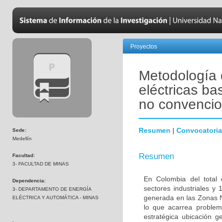
Proyectos
Metodología 
eléctricas b
no convencio
Resumen
|
Convocatoria
Sede:
Medellín
Resumen
Facultad:
3- FACULTAD DE MINAS
En Colombia del tota
Dependencia:
sectores industriales 
3- DEPARTAMENTO DE ENERGÍA
generada en las Zonas N
ELÉCTRICA Y AUTOMÁTICA - MINAS
lo que acarrea problem
estratégica ubicación g