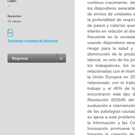
Lugar:
continuo crecimiento, d
---
los dispositivos wearab
de envíos de unidades an
Duración:
la profundidad de respir
12 meses
de pasos y calorías que
interés en relación al d
frecuente en la socied
Descargar resultado de búsqueda
usando dispositivos wea
riesgo para la salud y
disminución de la produ
Regresar
laboral, es uno de los 
los trabajadores, los 
relacionadas con el mism
la Unión Europea en 20 
relacionado con el tra
trabajo y el 45% de l
encontraron este tipo d
Resolución 002646 del 
evaluación e intervenció
de las patologías causad
es ajena a este problema
la Información y las Co
Innovación promueve l
fomenta la creación de 