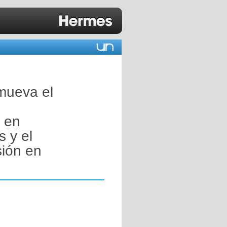
mueva el
n en
s y el
sión en