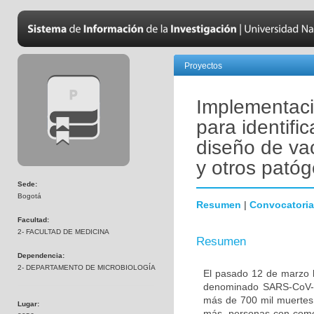
Proyectos
Implementació
para identific
diseño de va
y otros pató
Sede:
Bogotá
Resumen
|
Convocatoria
Facultad:
2- FACULTAD DE MEDICINA
Resumen
Dependencia:
2- DEPARTAMENTO DE MICROBIOLOGÍA
El pasado 12 de marzo l
denominado SARS-CoV-2
más de 700 mil muertes 
Lugar:
más, personas con comor