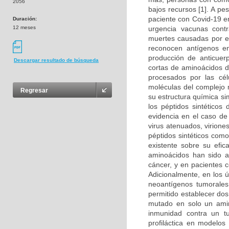
2056
bajos recursos [1]. A p
paciente con Covid-19 en
Duración:
12 meses
urgencia vacunas cont
muertes causadas por es
reconocen antígenos en
producción de anticuer
Descargar resultado de búsqueda
cortas de aminoácidos d
procesados por las cél
moléculas del complejo m
Regresar
su estructura química si
los péptidos sintéticos
evidencia en el caso d
virus atenuados, virion
péptidos sintéticos com
existente sobre su efic
aminoácidos han sido a
cáncer, y en pacientes c
Adicionalmente, en los 
neoantígenos tumorales 
permitido establecer do
mutado en solo un amino
inmunidad contra un t
profiláctica en modelos