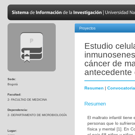
Proyectos
Estudio celul
inmunosenesc
cáncer de ma
antecedente d
Sede:
Bogotá
Resumen
|
Convocatoria
Facultad:
2- FACULTAD DE MEDICINA
Resumen
Dependencia:
2- DEPARTAMENTO DE MICROBIOLOGÍA
El maltrato infantil tien
personas que lo sufrier
física y mental [1]. En
Lugar:
el país 68 niños y niñas