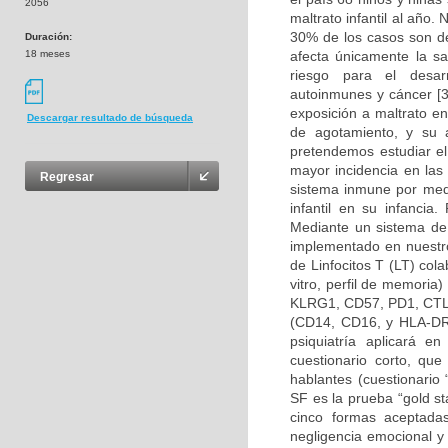
2056
maltrato infantil al año
30% de los casos son de
Duración:
18 meses
afecta únicamente la sal
riesgo para el desar
autoinmunes y cáncer [3
exposición a maltrato e
Descargar resultado de búsqueda
de agotamiento, y su 
pretendemos estudiar e
mayor incidencia en las
Regresar
sistema inmune por medi
infantil en su infancia.
Mediante un sistema de 
implementado en nuestro
de Linfocitos T (LT) col
vitro, perfil de memori
KLRG1, CD57, PD1, CTLA
(CD14, CD16, y HLA-DR), 
psiquiatría aplicará e
cuestionario corto, qu
hablantes (cuestionario
SF es la prueba “gold st
cinco formas aceptadas
negligencia emocional y 