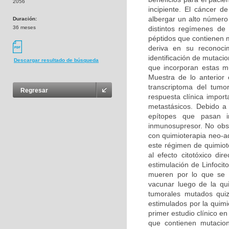
2056
incipiente. El cáncer 
albergar un alto número
Duración:
36 meses
distintos regímenes de
péptidos que contienen 
deriva en su reconoci
identificación de mutaci
Descargar resultado de búsqueda
que incorporan estas mu
Muestra de lo anterior
transcriptoma del tumo
Regresar
respuesta clínica impo
metastásicos. Debido a
epítopes que pasan i
inmunosupresor. No obst
con quimioterapia neo-a
este régimen de quimiote
al efecto citotóxico di
estimulación de Linfoci
mueren por lo que se 
vacunar luego de la qui
tumorales mutados quizá
estimulados por la quimi
primer estudio clínico 
que contienen mutacio