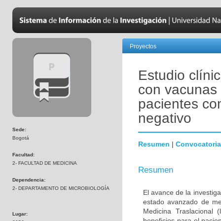
Proyectos
Estudio clíni
con vacunas 
pacientes co
negativo
Sede:
Bogotá
Resumen
|
Convocatoria
Facultad:
2- FACULTAD DE MEDICINA
Resumen
Dependencia:
2- DEPARTAMENTO DE MICROBIOLOGÍA
El avance de la investig
estado avanzado de met
Medicina Traslacional 
Lugar:
beneficios para el pacie