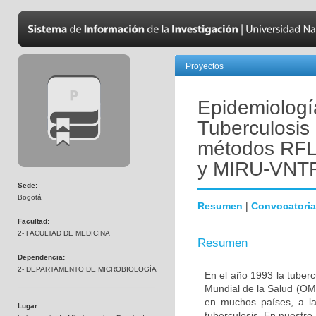
Proyectos
Epidemiologí
Tuberculosis 
métodos RF
y MIRU-VNTR
Sede:
Bogotá
Resumen
|
Convocatoria
Facultad:
2- FACULTAD DE MEDICINA
Resumen
Dependencia:
2- DEPARTAMENTO DE MICROBIOLOGÍA
En el año 1993 la tuber
Mundial de la Salud (OMS
en muchos países, a la
Lugar:
tuberculosis. En nuestro