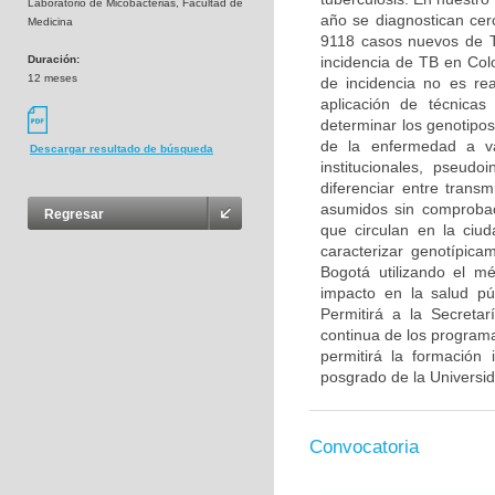
Laboratorio de Micobacterias, Facultad de
año se diagnostican cer
Medicina
9118 casos nuevos de TB
Duración:
incidencia de TB en Col
12 meses
de incidencia no es rea
aplicación de técnicas
determinar los genotipos
de la enfermedad a va
Descargar resultado de búsqueda
institucionales, pseudo
diferenciar entre trans
asumidos sin comprobac
Regresar
que circulan en la ciu
caracterizar genotípica
Bogotá utilizando el m
impacto en la salud púb
Permitirá a la Secreta
continua de los programa
permitirá la formación
posgrado de la Universi
Convocatoria