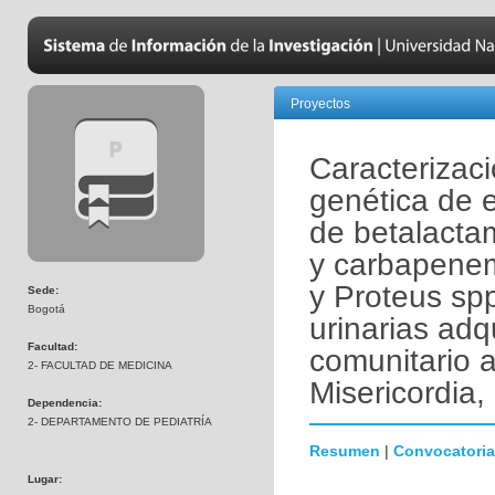
Proyectos
Caracterizaci
genética de 
de betalacta
y carbapenem
y Proteus spp
Sede:
Bogotá
urinarias adq
Facultad:
comunitario a
2- FACULTAD DE MEDICINA
Misericordia,
Dependencia:
2- DEPARTAMENTO DE PEDIATRÍA
Resumen
|
Convocatoria
Lugar: