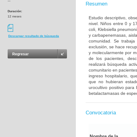
---
Resumen
Duración:
12 meses
Estudio descriptivo, obs
nivel. Niños entre 0 y 
coli, Klebsiella pneumo
y carbapenemasas, aislad
Descargar resultado de búsqueda
comunidad. Se trabaja 
exclusión, se hace recup
y molecularmente por me
Regresar
de los pacientes, desc
realizará búsqueda activ
comunitario en paciente
ingreso hospitalario, qu
que no hubieran estad
urocultivo positivo par
betalactamasas de espe
Convocatoria
Nombre de la