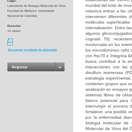
Lugar:
mundial del total de mue
Laboratorio de Biología Molecular de Virus.
rotavirus entran a las c
Facultad de Medicina. Universidad
Nacional de Colombia
intervienen diferentes
moléculas superficiale
Duración:
internalización. Entre la
12 meses
algunos glicoconjugados
cognate 70); reciente
involucrada en los event
los microdominios rafts
Descargar resultado de búsqueda
con Hsc70 e Integrina &
busca contribuir a la e
interacciones con las 
Regresar
disulfuro isomerasa (PD
estrategia experimental
contienen grupos que so
analizarán en ensayos qu
sistemas libres de célu
blanco potencial para 
interrumpir el proceso 
fortalecer una posible e
por la enfermedad diarr
biología molecular de 
Molecular de Virus del 