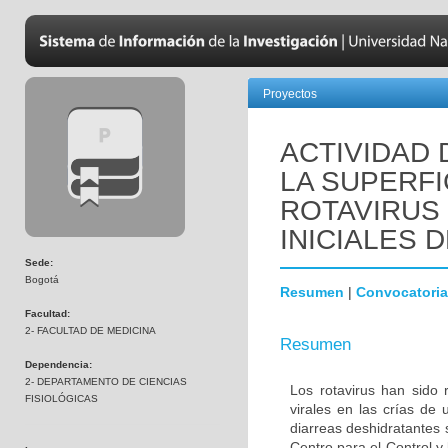
Proyectos
ACTIVIDAD
LA SUPERFI
ROTAVIRUS
INICIALES 
Sede:
Bogotá
Resumen
|
Convocatoria
Facultad:
2- FACULTAD DE MEDICINA
Resumen
Dependencia:
2- DEPARTAMENTO DE CIENCIAS
Los rotavirus han sido 
FISIOLÓGICAS
virales en las crías de
diarreas deshidratantes
Centro para el Control y