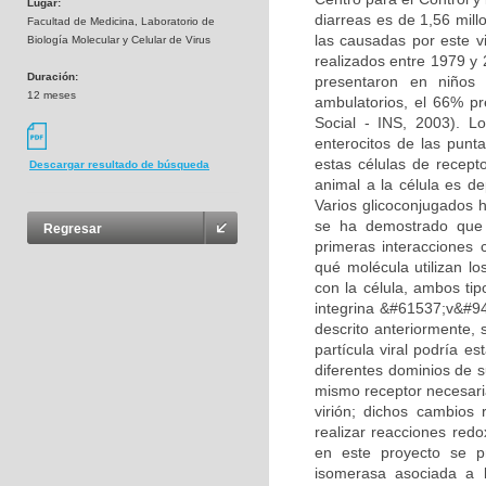
Lugar:
diarreas es de 1,56 mil
Facultad de Medicina, Laboratorio de
las causadas por este v
Biología Molecular y Celular de Virus
realizados entre 1979 y 
Duración:
presentaron en niños
12 meses
ambulatorios, el 66% pr
Social - INS, 2003). Lo
enterocitos de las punta
estas células de recept
Descargar resultado de búsqueda
animal a la célula es de
Varios glicoconjugados 
se ha demostrado que d
Regresar
primeras interacciones 
qué molécula utilizan l
con la célula, ambos tip
integrina &#61537;v&#94
descrito anteriormente, 
partícula viral podría es
diferentes dominios de s
mismo receptor necesari
virión; dichos cambios 
realizar reacciones redox
en este proyecto se pro
isomerasa asociada a 