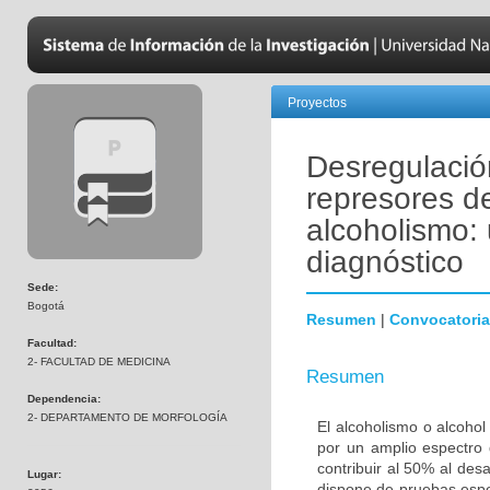
Proyectos
Desregulació
represores de
alcoholismo:
diagnóstico
Sede:
Bogotá
Resumen
|
Convocatoria
Facultad:
2- FACULTAD DE MEDICINA
Resumen
Dependencia:
2- DEPARTAMENTO DE MORFOLOGÍA
El alcoholismo o alcohol
por un amplio espectro 
contribuir al 50% al des
Lugar:
dispone de pruebas espe