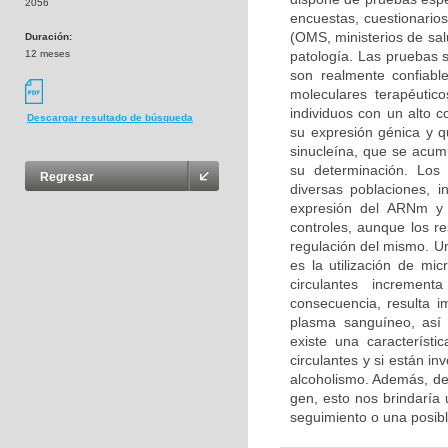
2056
encuestas, cuestionarios
(OMS, ministerios de sal
Duración:
12 meses
patología. Las pruebas s
son realmente confiable
moleculares terapéuti
individuos con un alto 
Descargar resultado de búsqueda
su expresión génica y q
sinucleína, que se acumu
su determinación. Los
Regresar
diversas poblaciones, i
expresión del ARNm y d
controles, aunque los r
regulación del mismo. Un
es la utilización de m
circulantes increment
consecuencia, resulta i
plasma sanguíneo, así 
existe una característ
circulantes y si están i
alcoholismo. Además, de 
gen, esto nos brindaría
seguimiento o una posibl