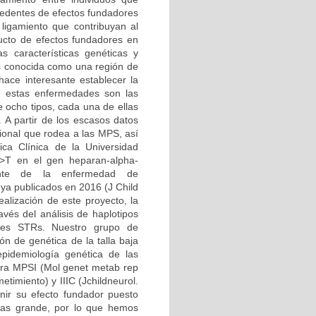
cedentes de efectos fundadores
 ligamiento que contribuyan al
ucto de efectos fundadores en
s características genéticas y
 es conocida como una región de
hace interesante establecer la
e estas enfermedades son las
e ocho tipos, cada una de ellas
. A partir de los escasos datos
acional que rodea a las MPS, así
ica Clínica de la Universidad
>T en el gen heparan-alpha-
sante de la enfermedad de
 ya publicados en 2016 (J Child
ealización de este proyecto, la
vés del análisis de haplotipos
res STRs. Nuestro grupo de
ión de genética de la talla baja
pidemiología genética de las
para MPSI (Mol genet metab rep
timiento) y IIIC (Jchildneurol.
nir su efecto fundador puesto
mas grande, por lo que hemos