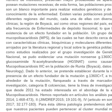
posean mutaciones recesivas; de esta forma, las poblaciones pro
son un blanco importante para realizar estudios genéticos y de
conocimiento de la enfermedad. Existen varias poblaciones prod
diferentes regiones del mundo, cada una de ellas con diversa
clínicas; la región de Boyacá, así como otras regiones del país,
alta frecuencia de Enfermedades de depósito lisosomal, lo que 
existencia de un efecto fundador en la población. Un grupo d
mucopolisacaridosis (MPS), de las cuales se han descrito cerca d
con características clínicas, bioquímicas y moleculares diferentes
arrojados por la literatura regional y local sobre la genética pobl
como estudios realizados por el grupo investigación de Genét
Nacional, se pudo evidenciar una mutación nonsense g.1360C
glucosaminide N-acetyltransferase (HGSNAT) como cau
Mucopolisacaridosis IIIC en la población de Runta (Boyacá), datos
Neurology). Dado lo anterior, se pretende establecer durante la r
presencia de un efecto fundador de la mutación g.1360C>T, a tra
alrededor de la mutación, flanqueado a través de marcado
investigación, categoria B colciencias, tiene la línea de investigac
que desde 2011 ha estado interesada en el abordaje de la e
Mucopolisacaridosis. Hemos reportado en artículos los análisis 
2014; 1:468-473), II (JIMDREP.2015; 19:101-9), IV (articulo en some
2017; 32:177-183). Para ésta última patología pretendemos defi
que nuestros pacientes pueden pertenecer al cluster mundial 