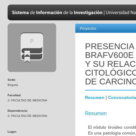
Proyectos
PRESENCIA
BRAFV600E
Y SU RELAC
CITOLÓGIC
DE CARCINO
Sede:
Bogotá
Facultad:
Resumen
|
Convocatoria
2- FACULTAD DE MEDICINA
Dependencia:
Resumen
2- FACULTAD DE MEDICINA
El nódulo tiroideo cons
Lugar:
Es una patología común,