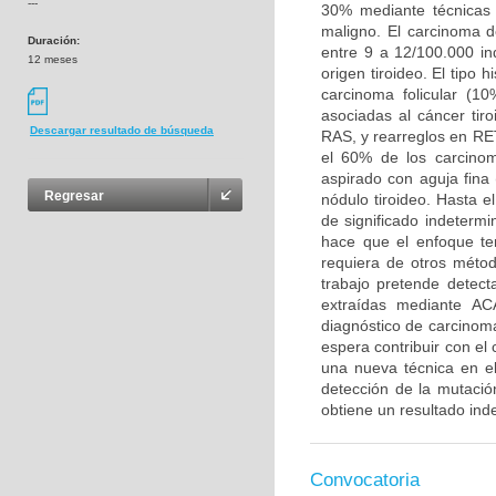
---
30% mediante técnicas
maligno. El carcinoma d
Duración:
entre 9 a 12/100.000 i
12 meses
origen tiroideo. El tipo
carcinoma folicular (1
asociadas al cáncer tir
Descargar resultado de búsqueda
RAS, y rearreglos en R
el 60% de los carcinom
aspirado con aguja fina
Regresar
nódulo tiroideo. Hasta 
de significado indetermi
hace que el enfoque te
requiera de otros métod
trabajo pretende detec
extraídas mediante ACAF
diagnóstico de carcinoma
espera contribuir con el
una nueva técnica en el
detección de la mutac
obtiene un resultado ind
Convocatoria