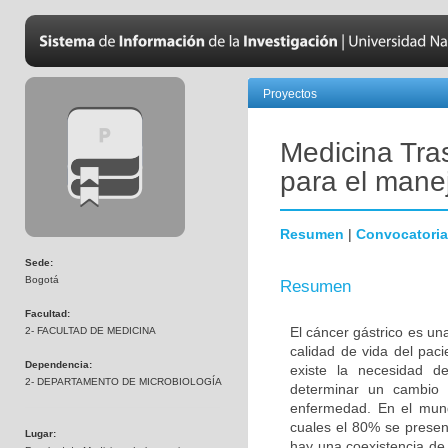
Proyectos
Medicina Tra
para el manej
Resumen
|
Convocatoria
Sede:
Bogotá
Resumen
Facultad:
El cáncer gástrico es un
2- FACULTAD DE MEDICINA
calidad de vida del pac
Dependencia:
existe la necesidad d
2- DEPARTAMENTO DE MICROBIOLOGÍA
determinar un cambio 
enfermedad. En el mun
cuales el 80% se presen
Lugar:
hay una coexistencia de