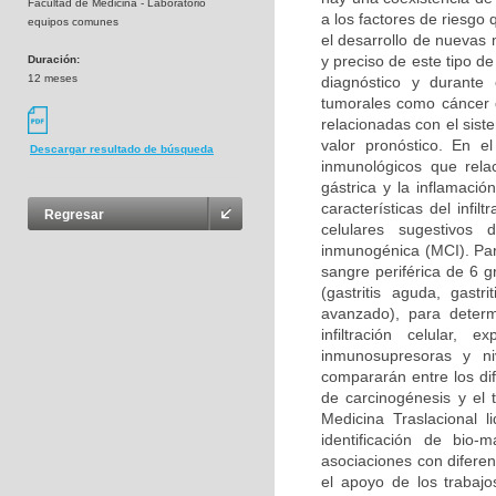
Facultad de Medicina - Laboratorio
a los factores de riesgo
equipos comunes
el desarrollo de nuevas
y preciso de este tipo d
Duración:
12 meses
diagnóstico y durante
tumorales como cáncer d
relacionadas con el sis
valor pronóstico. En e
Descargar resultado de búsqueda
inmunológicos que rela
gástrica y la inflamació
características del infi
Regresar
celulares sugestivos 
inmunogénica (MCI). Para
sangre periférica de 6 g
(gastritis aguda, gastri
avanzado), para determ
infiltración celular,
inmunosupresoras y ni
compararán entre los dif
de carcinogénesis y el 
Medicina Traslacional l
identificación de bio-
asociaciones con difere
el apoyo de los trabajo