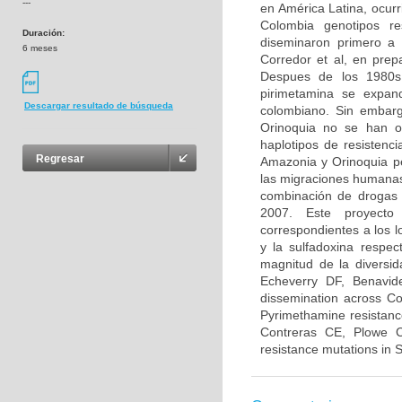
---
en América Latina, ocurr
Colombia genotipos r
Duración:
diseminaron primero a l
6 meses
Corredor et al, en pre
Despues de los 1980s 
pirimetamina se expand
Descargar resultado de búsqueda
colombiano. Sin embarg
Orinoquia no se han o
haplotipos de resistenc
Regresar
Amazonia y Orinoquia per
las migraciones humanas 
combinación de drogas 
2007. Este proyecto 
correspondientes a los l
y la sulfadoxina respe
magnitud de la diversid
Echeverry DF, Benavid
dissemination across C
Pyrimethamine resistanc
Contreras CE, Plowe C
resistance mutations in 