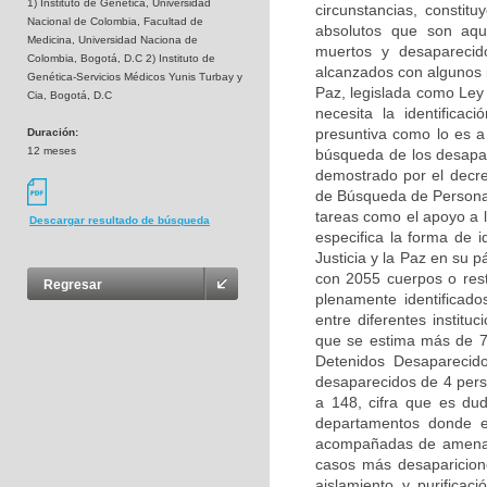
1) Instituto de Genética, Universidad
circunstancias, consti
Nacional de Colombia, Facultad de
absolutos que son aqu
Medicina, Universidad Naciona de
muertos y desaparecid
Colombia, Bogotá, D.C 2) Instituto de
alcanzados con algunos i
Genética-Servicios Médicos Yunis Turbay y
Paz, legislada como Ley
Cia, Bogotá, D.C
necesita la identific
presuntiva como lo es a 
Duración:
12 meses
búsqueda de los desapar
demostrado por el decre
de Búsqueda de Personas
tareas como el apoyo a 
Descargar resultado de búsqueda
especifica la forma de i
Justicia y la Paz en su 
con 2055 cuerpos o rest
Regresar
plenamente identificad
entre diferentes institu
que se estima más de 7
Detenidos Desaparecid
desaparecidos de 4 pers
a 148, cifra que es du
departamentos donde es
acompañadas de amenaza
casos más desaparicione
aislamiento y purificac