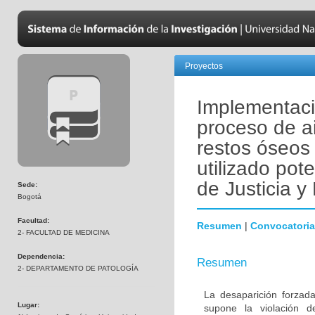
Proyectos
Implementaci
proceso de a
restos óseos
utilizado pot
de Justicia 
Sede:
Bogotá
Facultad:
Resumen
|
Convocatoria
2- FACULTAD DE MEDICINA
Dependencia:
Resumen
2- DEPARTAMENTO DE PATOLOGÍA
La desaparición forzada
Lugar:
supone la violación 