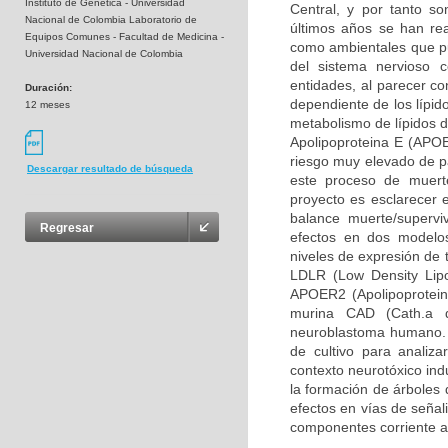
Instituto de Genética - Universidad
Central, y por tanto so
Nacional de Colombia Laboratorio de
últimos años se han rea
Equipos Comunes - Facultad de Medicina -
como ambientales que pue
Universidad Nacional de Colombia
del sistema nervioso 
entidades, al parecer c
Duración:
dependiente de los lípid
12 meses
metabolismo de lípidos d
Apolipoproteina E (APOE
riesgo muy elevado de pa
Descargar resultado de búsqueda
este proceso de muerte
proyecto es esclarecer 
balance muerte/supervi
Regresar
efectos en dos modelos
niveles de expresión de 
LDLR (Low Density Lipo
APOER2 (Apolipoprotein 
murina CAD (Cath.a d
neuroblastoma humano. 
de cultivo para analiz
contexto neurotóxico ind
la formación de árboles 
efectos en vías de señal
componentes corriente a