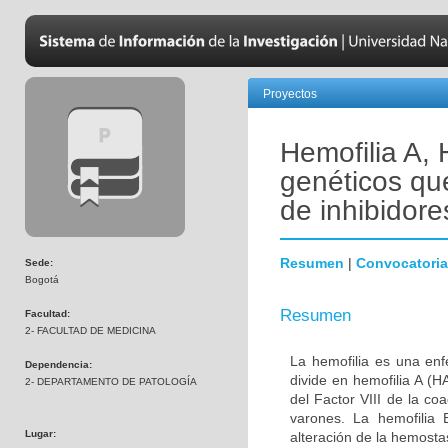
Proyectos
Hemofilia A, 
genéticos qu
de inhibidore
Resumen
|
Convocatoria
Sede:
Bogotá
Resumen
Facultad:
2- FACULTAD DE MEDICINA
La hemofilia es una en
Dependencia:
divide en hemofilia A (
2- DEPARTAMENTO DE PATOLOGÍA
del Factor VIII de la c
varones. La hemofilia 
Lugar:
alteración de la hemost