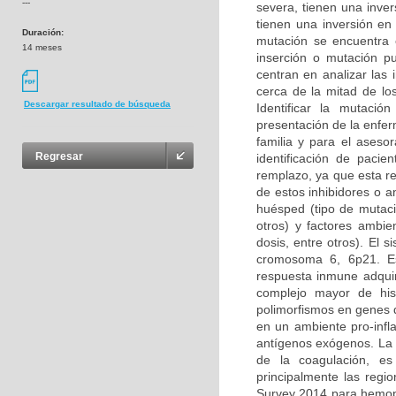
---
severa, tienen una inver
tienen una inversión en
Duración:
mutación se encuentra 
14 meses
inserción o mutación p
centran en analizar las 
cerca de la mitad de lo
Descargar resultado de búsqueda
Identificar la mutaci
presentación de la enfe
familia y para el asesor
Regresar
identificación de pacie
remplazo, ya que esta re
de estos inhibidores o a
huésped (tipo de mutació
otros) y factores ambien
dosis, entre otros). El
cromosoma 6, 6p21. Es
respuesta inmune adquir
complejo mayor de hist
polimorfismos en genes 
en un ambiente pro-infl
antígenos exógenos. La 
de la coagulación, es
principalmente las regi
Survey 2014 para hemoph