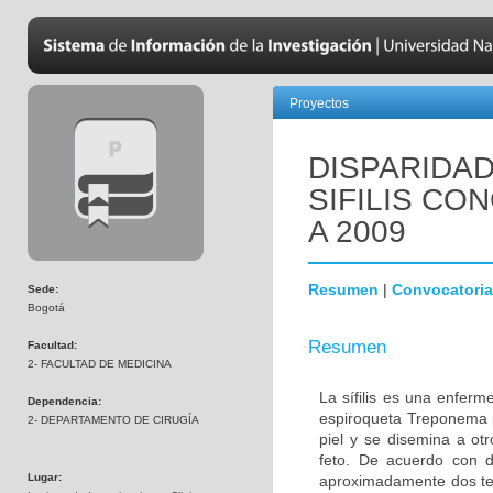
Proyectos
DISPARIDAD
SIFILIS CO
A 2009
Resumen
|
Convocatoria
Sede:
Bogotá
Resumen
Facultad:
2- FACULTAD DE MEDICINA
La sífilis es una enferm
Dependencia:
espiroqueta Treponema p
2- DEPARTAMENTO DE CIRUGÍA
piel y se disemina a ot
feto. De acuerdo con 
Lugar:
aproximadamente dos terc