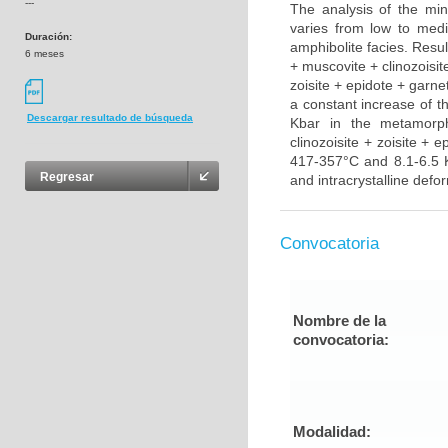
---
The analysis of the mi
varies from low to med
Duración:
amphibolite facies. Resul
6 meses
+ muscovite + clinozoisit
zoisite + epidote + garne
a constant increase of 
Descargar resultado de búsqueda
Kbar in the metamorph
clinozoisite + zoisite + 
417-357°C and 8.1-6.5 K
Regresar
and intracrystalline defo
Convocatoria
Nombre de la
convocatoria:
Modalidad: