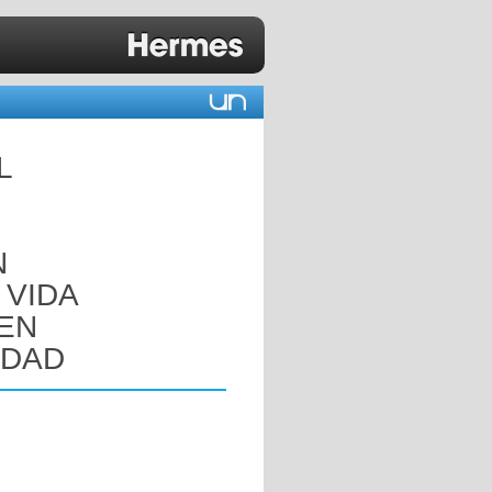
L
N
 VIDA
 EN
EDAD