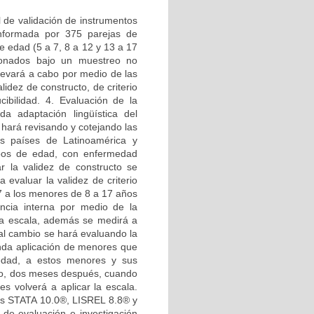
 de validación de instrumentos
nformada por 375 parejas de
e edad (5 a 7, 8 a 12 y 13 a 17
onados bajo un muestreo no
levará a cabo por medio de las
lidez de constructo, de criterio
cibilidad. 4. Evaluación de la
a adaptación lingüística del
 hará revisando y cotejando las
s países de Latinoamérica y
upos de edad, con enfermedad
r la validez de constructo se
a evaluar la validez de criterio
 a los menores de 8 a 17 años
ncia interna por medio de la
la escala, además se medirá a
d al cambio se hará evaluando la
unda aplicación de menores que
edad, a estos menores y sus
dio, dos meses después, cuando
s volverá a aplicar la escala.
icos STATA 10.0®, LISREL 8.8® y
de evaluación e investigación