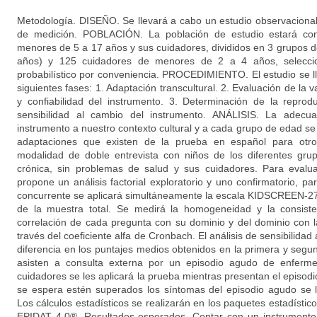
Metodología. DISEÑO. Se llevará a cabo un estudio observacional
de medición. POBLACIÓN. La población de estudio estará co
menores de 5 a 17 años y sus cuidadores, divididos en 3 grupos d
años) y 125 cuidadores de menores de 2 a 4 años, selecci
probabilístico por conveniencia. PROCEDIMIENTO. El estudio se l
siguientes fases: 1. Adaptación transcultural. 2. Evaluación de la va
y confiabilidad del instrumento. 3. Determinación de la reprodu
sensibilidad al cambio del instrumento. ANÁLISIS. La adecuad
instrumento a nuestro contexto cultural y a cada grupo de edad se
adaptaciones que existen de la prueba en español para otro
modalidad de doble entrevista con niños de los diferentes gr
crónica, sin problemas de salud y sus cuidadores. Para evalua
propone un análisis factorial exploratorio y uno confirmatorio, par
concurrente se aplicará simultáneamente la escala KIDSCREEN-27
de la muestra total. Se medirá la homogeneidad y la consiste
correlación de cada pregunta con su dominio y del dominio con 
través del coeficiente alfa de Cronbach. El análisis de sensibilida
diferencia en los puntajes medios obtenidos en la primera y seg
asisten a consulta externa por un episodio agudo de enferm
cuidadores se les aplicará la prueba mientras presentan el episo
se espera estén superados los síntomas del episodio agudo se le
Los cálculos estadísticos se realizarán en los paquetes estadíst
EPIDAT 4.0®. Resultados esperados. Contar con un instrumento 