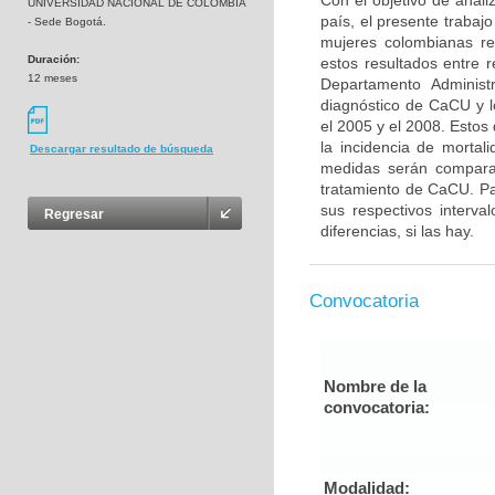
Con el objetivo de anali
UNIVERSIDAD NACIONAL DE COLOMBIA
país, el presente trabaj
- Sede Bogotá.
mujeres colombianas re
Duración:
estos resultados entre 
12 meses
Departamento Administ
diagnóstico de CaCU y l
el 2005 y el 2008. Estos
la incidencia de mortal
Descargar resultado de búsqueda
medidas serán comparad
tratamiento de CaCU. Pa
sus respectivos interva
Regresar
diferencias, si las hay.
Convocatoria
Nombre de la
convocatoria:
Modalidad: