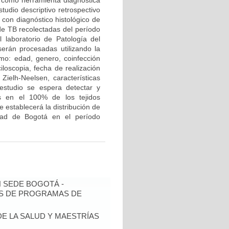
g” como herramienta diagnóstica
tudio descriptivo retrospectivo
 con diagnóstico histológico de
 de TB recolectadas del período
laboratorio de Patología del
serán procesadas utilizando la
omo: edad, genero, coinfección
iloscopia, fecha de realización
 Zielh-Neelsen, características
 estudio se espera detectar y
is en el 100% de los tejidos
 establecerá la distribución de
udad de Bogotá en el período
N SEDE BOGOTÁ -
IS DE PROGRAMAS DE
DE LA SALUD Y MAESTRÍAS