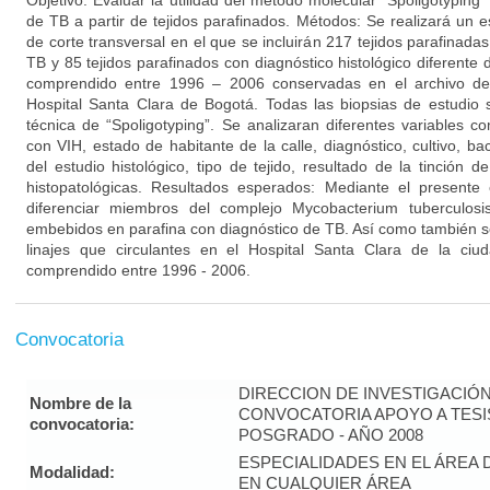
Objetivo: Evaluar la utilidad del método molecular “Spoligotypin
de TB a partir de tejidos parafinados. Métodos: Se realizará un es
de corte transversal en el que se incluirán 217 tejidos parafinadas
TB y 85 tejidos parafinados con diagnóstico histológico diferente
comprendido entre 1996 – 2006 conservadas en el archivo del 
Hospital Santa Clara de Bogotá. Todas las biopsias de estudio 
técnica de “Spoligotyping”. Se analizaran diferentes variables c
con VIH, estado de habitante de la calle, diagnóstico, cultivo, bac
del estudio histológico, tipo de tejido, resultado de la tinción de
histopatológicas. Resultados esperados: Mediante el presente
diferenciar miembros del complejo Mycobacterium tuberculos
embebidos en parafina con diagnóstico de TB. Así como también se
linajes que circulantes en el Hospital Santa Clara de la ci
comprendido entre 1996 - 2006.
Convocatoria
DIRECCION DE INVESTIGACIÓ
Nombre de la
CONVOCATORIA APOYO A TES
convocatoria:
POSGRADO - AÑO 2008
ESPECIALIDADES EN EL ÁREA 
Modalidad:
EN CUALQUIER ÁREA