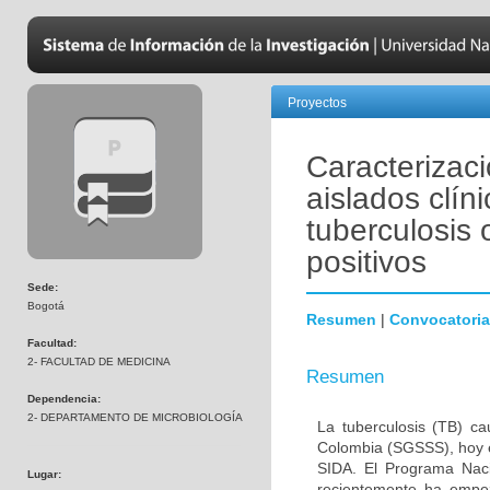
Proyectos
Caracterizaci
aislados clí
tuberculosis 
positivos
Sede:
Bogotá
Resumen
|
Convocatoria
Facultad:
2- FACULTAD DE MEDICINA
Resumen
Dependencia:
2- DEPARTAMENTO DE MICROBIOLOGÍA
La tuberculosis (TB) c
Colombia (SGSSS), hoy e
SIDA. El Programa Nacio
Lugar:
recientemente ha empe