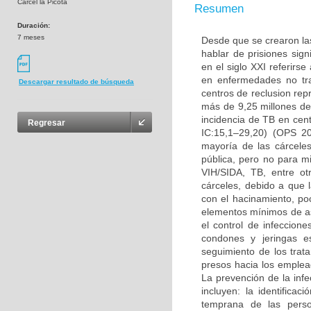
Cárcel la Picota
Resumen
Duración:
7 meses
Desde que se crearon las
hablar de prisiones sig
en el siglo XXI referirs
en enfermedades no tran
Descargar resultado de búsqueda
centros de reclusion re
más de 9,25 millones de
incidencia de TB en cen
Regresar
IC:15,1–29,20) (OPS 20
mayoría de las cárcele
pública, pero no para m
VIH/SIDA, TB, entre o
cárceles, debido a que 
con el hacinamiento, poc
elementos mínimos de as
el control de infeccion
condones y jeringas es
seguimiento de los trat
presos hacia los empleado
La prevención de la infe
incluyen: la identifica
temprana de las person