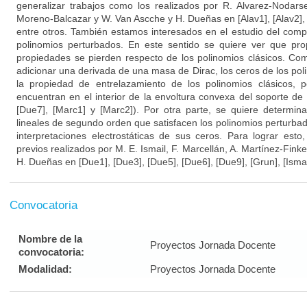
generalizar trabajos como los realizados por R. Alvarez-Nodarse
Moreno-Balcazar y W. Van Ascche y H. Dueñas en [Alav1], [Alav2], 
entre otros. También estamos interesados en el estudio del comp
polinomios perturbados. En este sentido se quiere ver que pr
propiedades se pierden respecto de los polinomios clásicos. Co
adicionar una derivada de una masa de Dirac, los ceros de los po
la propiedad de entrelazamiento de los polinomios clásicos, 
encuentran en el interior de la envoltura convexa del soporte de
[Due7], [Marc1] y [Marc2]). Por otra parte, se quiere determina
lineales de segundo orden que satisfacen los polinomios perturba
interpretaciones electrostáticas de sus ceros. Para lograr est
previos realizados por M. E. Ismail, F. Marcellán, A. Martínez-Fink
H. Dueñas en [Due1], [Due3], [Due5], [Due6], [Due9], [Grun], [Isma
Convocatoria
Nombre de la
Proyectos Jornada Docente
convocatoria:
Modalidad:
Proyectos Jornada Docente