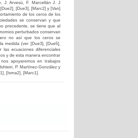
, J. Arvesú, F. Marcellán J. J
[Due2], [Due3], [Marc2] y [Van]
ortamiento de los ceros de los
opiedades se conservan y que
mo precedente, se tiene que al
linomios perturbados conservan
pero no así que los ceros se
 la medida (ver [Due3], [Due5],
r las ecuaciones diferenciales
dos y de esta manera encontrar
o, nos apoyaremos en trabajos
elshtein, P. Martínez-González y
1], [Isma2], [Marc1].