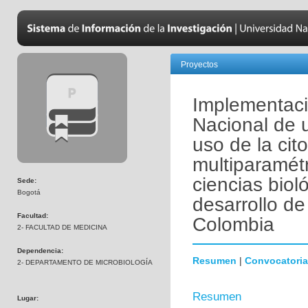
Proyectos
Implementaci
Nacional de 
uso de la cito
multiparamétr
ciencias biol
Sede:
Bogotá
desarrollo de
Facultad:
Colombia
2- FACULTAD DE MEDICINA
Dependencia:
Resumen
|
Convocatoria
2- DEPARTAMENTO DE MICROBIOLOGÍA
Resumen
Lugar: