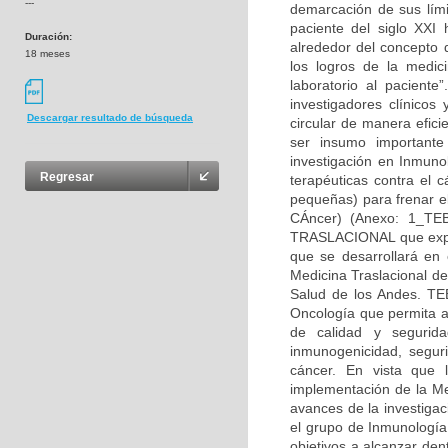
---
demarcación de sus lími
paciente del siglo XXI 
Duración:
alrededor del concepto d
18 meses
los logros de la medic
laboratorio al paciente
investigadores clínicos
Descargar resultado de búsqueda
circular de manera efic
ser insumo importante
investigación en Inmuno
Regresar
terapéuticas contra el 
pequeñas) para frenar el
CÁncer) (Anexo: 1_T
TRASLACIONAL que explo
que se desarrollará en
Medicina Traslacional d
Salud de los Andes. TE
Oncología que permita ad
de calidad y segurid
inmunogenicidad, seguri
cáncer. En vista que 
implementación de la Me
avances de la investigac
el grupo de Inmunología
objetivos a alcanzar den