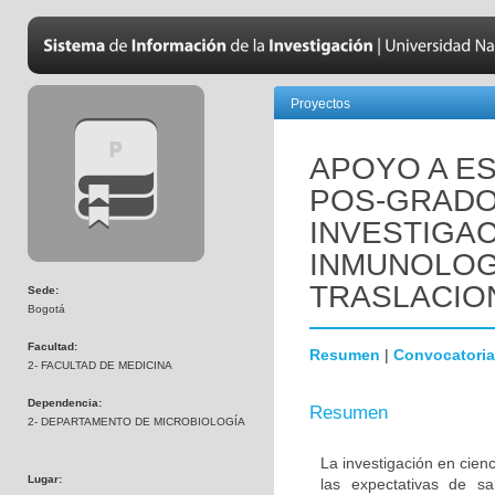
Proyectos
APOYO A ES
POS-GRADO
INVESTIGAC
INMUNOLOGÍ
TRASLACIO
Sede:
Bogotá
Facultad:
Resumen
|
Convocatoria
2- FACULTAD DE MEDICINA
Dependencia:
Resumen
2- DEPARTAMENTO DE MICROBIOLOGÍA
La investigación en cienc
Lugar:
las expectativas de s