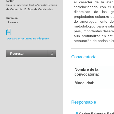
Lugar:
el carácter de la ate
Dpto de Ingeniería Civil y Agrícola; Sección
correlacionada con el
de Geotecnia; IEI Dpto de Geociencias
dinámicas de los geo
propiedades esfuerzo-de
Duración:
de amortiguamiento d
12 meses
metodológico para evalua
país, importantes desarro
aún profundizar en est
Descargar resultado de búsqueda
atenuación de ondas sís
Regresar
Convocatoria
Nombre de la
convocatoria:
Modalidad:
Responsable
Carlos Eduardo Rod