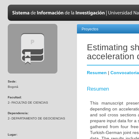
Proyectos
Estimating sh
acceleration 
Resumen
|
Convocatoria
Sede:
Bogotá
Resumen
Facultad:
This manuscript prese
2- FACULTAD DE CIENCIAS
depending on acceleratio
Dependencia:
and soil cross sections
2- DEPARTAMENTO DE GEOCIENCIAS
prepare input data for a
gathered from four free
Turkish-German joint res
Lugar:
data. The results includ