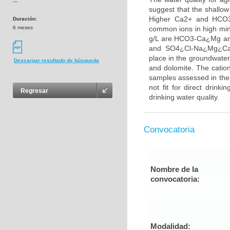
---
suggest that the shallow
Higher Ca2+ and HCO3-
Duración:
6 meses
common ions in high min
g/L are HCO3-Ca¿Mg an
and SO4¿Cl-Na¿Mg¿Ca a
place in the groundwater 
Descargar resultado de búsqueda
and dolomite. The cation
samples assessed in the 
not fit for direct drin
Regresar
drinking water quality.
Convocatoria
Nombre de la
convocatoria:
Modalidad: