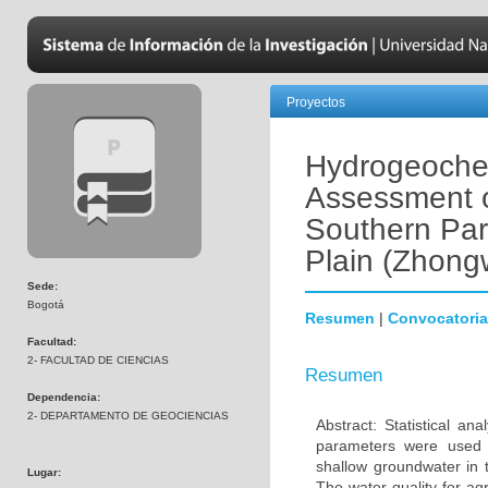
Proyectos
Hydrogeochem
Assessment o
Southern Part
Plain (Zhong
Sede:
Bogotá
Resumen
|
Convocatoria
Facultad:
2- FACULTAD DE CIENCIAS
Resumen
Dependencia:
2- DEPARTAMENTO DE GEOCIENCIAS
Abstract: Statistical an
parameters were used 
shallow groundwater in t
Lugar:
The water quality for ag