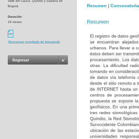
Valle del Cauca, Quindio y Sabana de
Resumen
|
Convocatoria
Bogotá
Duración:
Resumen
18 meses
El registro de datos geof
se encuentran alejados
Descargar resultado de búsqueda
urbanos. Para llevar a c
éstos deben ser transmit
procesamiento. Los datos
Regresar
otras. La dificultad ra
tomando en consideración
de datos vía telefonía
desde el sitio remoto a 
de INTERNET hasta un ce
centros de procesamien
propuesta se expone la 
geofísicos. En una prim
tres redes sismológicas
Quindío, la Red Sismoló
Suroccidente Colombiano
ubicación de las estac
universidades responsa