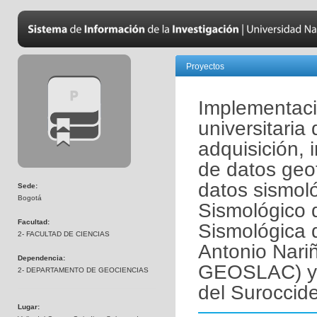
Proyectos
Implementaci
universitaria
adquisición,
de datos geof
datos sismoló
Sede:
Bogotá
Sismológico 
Facultad:
Sismológica 
2- FACULTAD DE CIENCIAS
Antonio Nari
Dependencia:
GEOSLAC) y e
2- DEPARTAMENTO DE GEOCIENCIAS
del Suroccide
Lugar: