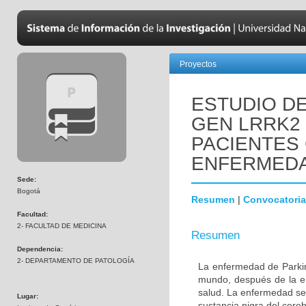
Proyectos
ESTUDIO DE
GEN LRRK2
PACIENTES
ENFERMEDA
Sede:
Bogotá
Resumen
|
Convocatoria
Facultad:
2- FACULTAD DE MEDICINA
Resumen
Dependencia:
2- DEPARTAMENTO DE PATOLOGÍA
La enfermedad de Parki
mundo, después de la e
salud. La enfermedad se
Lugar:
sustancia nigra del cere