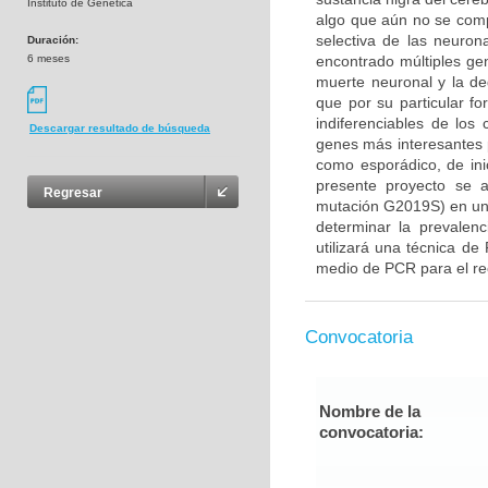
Instituto de Genética
algo que aún no se com
selectiva de las neuron
Duración:
6 meses
encontrado múltiples gen
muerte neuronal y la d
que por su particular f
indiferenciables de lo
Descargar resultado de búsqueda
genes más interesantes 
como esporádico, de ini
presente proyecto se 
Regresar
mutación G2019S) en un
determinar la prevalenc
utilizará una técnica de
medio de PCR para el rec
Convocatoria
Nombre de la
convocatoria: