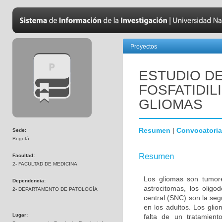
Proyectos
ESTUDIO DE
FOSFATIDIL
GLIOMAS
Resumen
|
Convocatoria
Sede:
Bogotá
Resumen
Facultad:
2- FACULTAD DE MEDICINA
Los gliomas son tumore
Dependencia:
astrocitomas, los olig
2- DEPARTAMENTO DE PATOLOGÍA
central (SNC) son la s
en los adultos. Los gli
Lugar:
falta de un tratamien