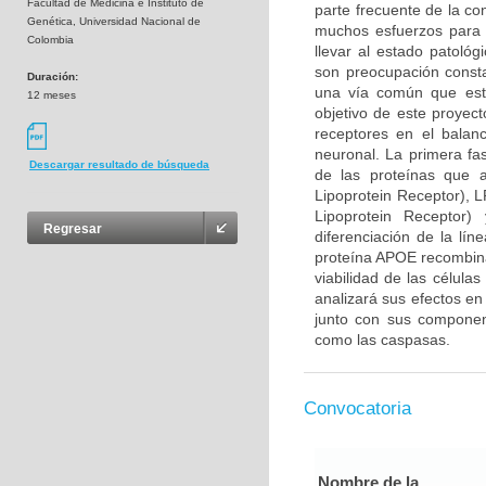
Facultad de Medicina e Instituto de
parte frecuente de la co
Genética, Universidad Nacional de
muchos esfuerzos para 
Colombia
llevar al estado patológ
son preocupación consta
Duración:
una vía común que esta
12 meses
objetivo de este proyec
receptores en el balan
neuronal. La primera fa
Descargar resultado de búsqueda
de las proteínas que 
Lipoprotein Receptor), 
Lipoprotein Receptor
Regresar
diferenciación de la lín
proteína APOE recombina
viabilidad de las célula
analizará sus efectos en
junto con sus component
como las caspasas.
Convocatoria
Nombre de la