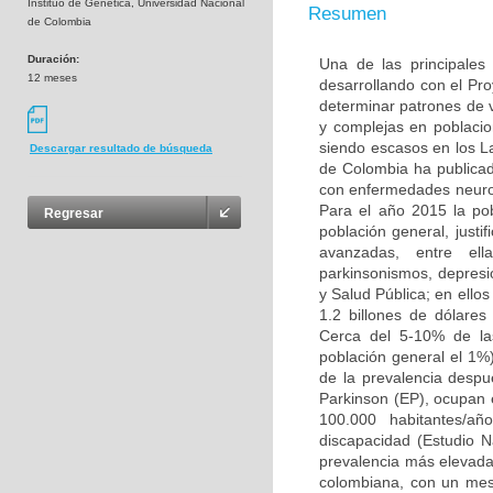
Instituo de Genética, Universidad Nacional
Resumen
de Colombia
Duración:
Una de las principales
12 meses
desarrollando con el Pr
determinar patrones de
y complejas en poblacio
siendo escasos en los L
Descargar resultado de búsqueda
de Colombia ha publicad
con enfermedades neuro
Para el año 2015 la po
Regresar
población general, justi
avanzadas, entre ell
parkinsonismos, depresió
y Salud Pública; en ello
1.2 billones de dólare
Cerca del 5-10% de la
población general el 1%
de la prevalencia desp
Parkinson (EP), ocupan 
100.000 habitantes/añ
discapacidad (Estudio 
prevalencia más elevada 
colombiana, con un mest