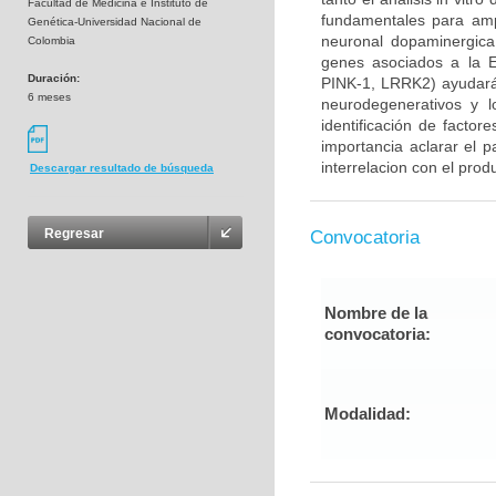
Facultad de Medicina e Instituto de
fundamentales para ampl
Genética-Universidad Nacional de
neuronal dopaminergica 
Colombia
genes asociados a la E
Duración:
PINK-1, LRRK2) ayudará
6 meses
neurodegenerativos y l
identificación de factor
importancia aclarar el p
interrelacion con el prod
Descargar resultado de búsqueda
Regresar
Convocatoria
Nombre de la
convocatoria:
Modalidad: