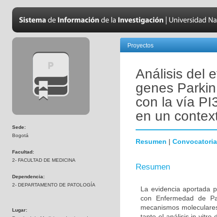
Proyectos
Análisis del 
genes Parkin
con la vía PI
en un contex
Sede:
Bogotá
Resumen
|
Convocatoria
Facultad:
2- FACULTAD DE MEDICINA
Resumen
Dependencia:
2- DEPARTAMENTO DE PATOLOGÍA
La evidencia aportada p
con Enfermedad de Par
mecanismos moleculares 
Lugar:
tanto el análisis in vitr