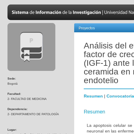
Proyectos
Análisis del 
factor de crec
(IGF-1) ante 
ceramida en 
endotelio
Sede:
Bogotá
Facultad:
Resumen
|
Convocatoria
2- FACULTAD DE MEDICINA
Dependencia:
Resumen
2- DEPARTAMENTO DE PATOLOGÍA
La apoptosis celular se
Lugar:
neuronal en las enferm