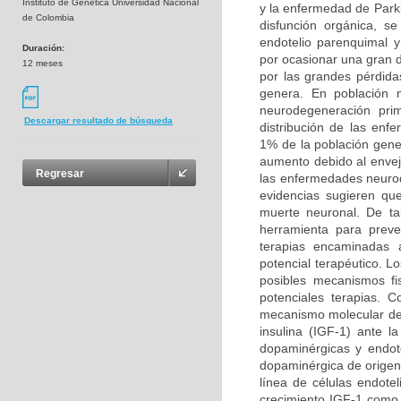
Instituto de Genética Universidad Nacional
y la enfermedad de Park
de Colombia
disfunción orgánica, s
endotelio parenquimal 
Duración:
por ocasionar una gran 
12 meses
por las grandes pérdida
genera. En población 
neurodegeneración prim
Descargar resultado de búsqueda
distribución de las en
1% de la población gene
aumento debido al enveje
Regresar
las enfermedades neurod
evidencias sugieren qu
muerte neuronal. De ta
herramienta para preven
terapias encaminadas a
potencial terapéutico. L
posibles mecanismos fi
potenciales terapias. 
mecanismo molecular del 
insulina (IGF-1) ante 
dopaminérgicas y endote
dopaminérgica de origen 
línea de células endotel
crecimiento IGF-1 como a