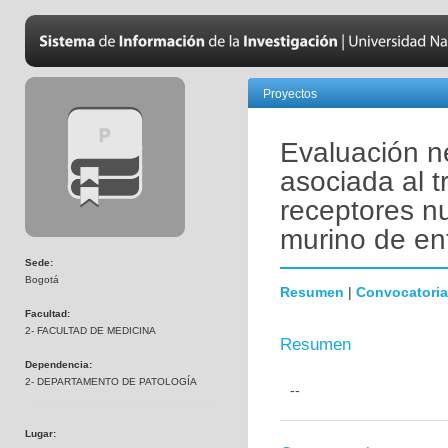
Proyectos
Evaluación n
asociada al 
receptores n
murino de en
Sede:
Bogotá
Resumen
|
Convocatoria
Facultad:
2- FACULTAD DE MEDICINA
Resumen
Dependencia:
2- DEPARTAMENTO DE PATOLOGÍA
--
Lugar: