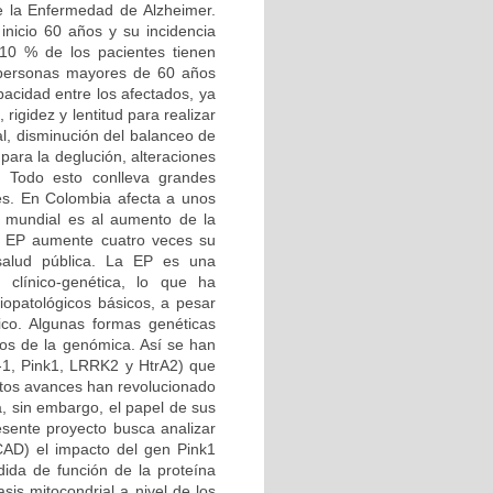
la Enfermedad de Alzheimer.
nicio 60 años y su incidencia
10 % de los pacientes tienen
personas mayores de 60 años
acidad entre los afectados, ya
igidez y lentitud para realizar
al, disminución del balanceo de
 para la deglución, alteraciones
. Todo esto conlleva grandes
es. En Colombia afecta a unos
 mundial es al aumento de la
a EP aumente cuatro veces su
 salud pública. La EP es una
clínico-genética, lo que ha
iopatológicos básicos, a pesar
ico. Algunas formas genéticas
sos de la genómica. Así se han
J-1, Pink1, LRRK2 y HtrA2) que
Estos avances han revolucionado
a, sin embargo, el papel de sus
resente proyecto busca analizar
CAD) el impacto del gen Pink1
dida de función de la proteína
sis mitocondrial a nivel de los