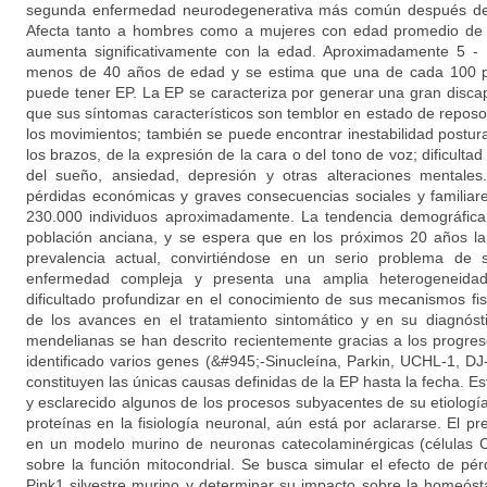
segunda enfermedad neurodegenerativa más común después de 
Afecta tanto a hombres como a mujeres con edad promedio de i
aumenta significativamente con la edad. Aproximadamente 5 - 
menos de 40 años de edad y se estima que una de cada 100 
puede tener EP. La EP se caracteriza por generar una gran discap
que sus síntomas característicos son temblor en estado de reposo, r
los movimientos; también se puede encontrar inestabilidad postur
los brazos, de la expresión de la cara o del tono de voz; dificultad
del sueño, ansiedad, depresión y otras alteraciones mentales
pérdidas económicas y graves consecuencias sociales y familiar
230.000 individuos aproximadamente. La tendencia demográfica
población anciana, y se espera que en los próximos 20 años l
prevalencia actual, convirtiéndose en un serio problema de
enfermedad compleja y presenta una amplia heterogeneidad 
dificultado profundizar en el conocimiento de sus mecanismos fis
de los avances en el tratamiento sintomático y en su diagnóst
mendelianas se han descrito recientemente gracias a los progre
identificado varios genes (&#945;-Sinucleína, Parkin, UCHL-1, D
constituyen las únicas causas definidas de la EP hasta la fecha. 
y esclarecido algunos de los procesos subyacentes de su etiologí
proteínas en la fisiología neuronal, aún está por aclararse. El p
en un modelo murino de neuronas catecolaminérgicas (células 
sobre la función mitocondrial. Se busca simular el efecto de pér
Pink1 silvestre murino y determinar su impacto sobre la homeósta